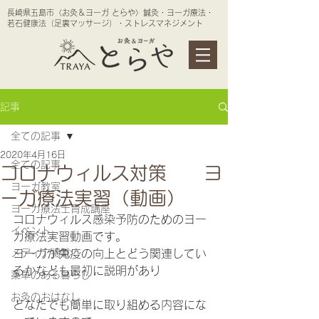
長崎県五島市〈お灸＆ヨーガ とらや〉鍼灸・ヨーガ療法・
若石健康法（足裏マッサージ）・ストレスマネジメント
記事
全ての記事
2020年4月16日
全ての記事
コロナウィルス対策 ヨ
ヨーガ教室
ーガ療法実習（動画）
ヨーガ療法士育成講座
コロナウィルス感染予防のためのヨー
イベント
ガ療法実習動画です。
メディア掲載
ヨーガが免疫の向上とどう関連してい
るかなども最初に説明があり
薬草のある暮らし
お灸のおはなし
どなたでも簡単に取り組める内容にな