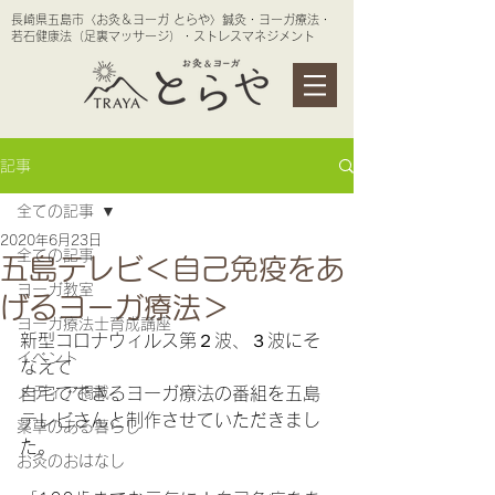
長崎県五島市〈お灸＆ヨーガ とらや〉鍼灸・ヨーガ療法・
若石健康法（足裏マッサージ）・ストレスマネジメント
記事
全ての記事
2020年6月23日
全ての記事
五島テレビ＜自己免疫をあ
ヨーガ教室
げるヨーガ療法＞
ヨーガ療法士育成講座
新型コロナウィルス第２波、３波にそ
イベント
なえて
メディア掲載
自宅でできるヨーガ療法の番組を五島
テレビさんと制作させていただきまし
薬草のある暮らし
た。
お灸のおはなし