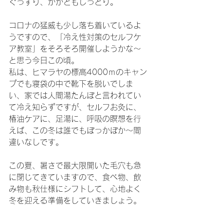
ぐっすり、かかともしっとり。
コロナの猛威も少し落ち着いているよ
うですので、「冷え性対策のセルフケ
ア教室」をそろそろ開催しようかな～
と思う今日この頃。
私は、ヒマラヤの標高4000ｍのキャン
プでも寝袋の中で靴下を脱いでしま
い、家では人間湯たんぽと言われてい
て冷え知らずですが、セルフお灸に、
椿油ケアに、足湯に、呼吸の瞑想を行
えば、この冬は誰でもぽっかぽか～間
違いなしです。
この夏、暑さで最大限開いた毛穴も急
に閉じてきていますので、食べ物、飲
み物も秋仕様にシフトして、心地よく
冬を迎える準備をしていきましょう。