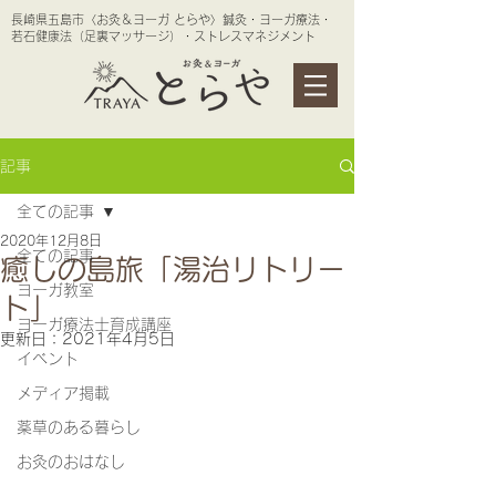
長崎県五島市〈お灸＆ヨーガ とらや〉鍼灸・ヨーガ療法・
若石健康法（足裏マッサージ）・ストレスマネジメント
記事
全ての記事
2020年12月8日
全ての記事
癒しの島旅「湯治リトリー
ヨーガ教室
ト」
ヨーガ療法士育成講座
更新日：
2021年4月5日
イベント
メディア掲載
薬草のある暮らし
お灸のおはなし