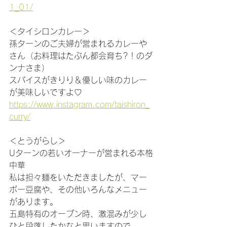
1_01/
＜タイシロンカレー＞
孫ターンのご夫婦が営まれるカレーや
さん（お料理はたぶん都会育ち?！のダ
ンナさま）
スパイスがきりり＆優しい味のカレー
が美味しいですよ♡
https://www.instagram.com/taishiron_
curry/
＜とうがらし＞
Uターンの若いオーナーが営まれる本格
中華
私は担々麺をいただきましたが、マー
ボー豆腐や、その他いろんなメニュー
があります。
五島特有のオープン時、激混みが少し
ひと段落したかなと思いますので