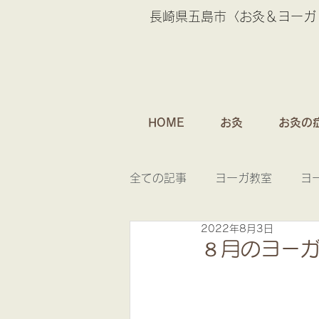
長崎県五島市〈お灸＆ヨーガ
HOME
お灸
お灸の
全ての記事
ヨーガ教室
ヨ
2022年8月3日
お灸のおはなし
８月のヨー