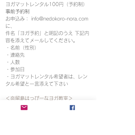
ヨガマットレンタル100円（予約制）
事前予約制
お申込み： info@nedokoro-nora.com
に、
件名「ヨガ予約」と明記のうえ 下記内
容を添えてメールしてください。
・名前（性別）
・連絡先
・人数
・参加日
・ヨガマットレンタル希望者は、レン
タル希望と一言添えて下さい
＜奈留島はっぴーなヨガ教室＞
日時　
8月30日（日）9：30～11：00
場所：奈留総合体育館　武道場
料金：500円
予約：不要