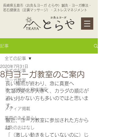
長崎県五島市〈お灸＆ヨーガ とらや〉鍼灸・ヨーガ療法・
若石健康法（足裏マッサージ）・ストレスマネジメント
記事
全ての記事
2020年7月31日
全ての記事
8月ヨーガ教室のご案内
ヨーガ教室
長い梅雨が終わり、急に真夏へ
ヨーガ療法士育成講座
気温の変化が大きく、カラダの順応が
追い付かない方も多いのではと思いま
イベント
す。
メディア掲載
薬草のある暮らし
最近、ヨーガ教室に参加された方から
は
お灸のおはなし
「（激しい動きをしていないのに）じ