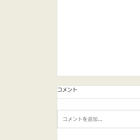
コメント
コメントを追加…
五島YTIC（ヨーガ療法士育