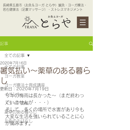
長崎県五島市〈お灸＆ヨーガ とらや〉鍼灸・ヨーガ療法・
若石健康法（足裏マッサージ）・ストレスマネジメント
記事
全ての記事
2020年7月16日
全ての記事
暑気払い～薬草のある暮ら
ヨーガ教室
し
ヨーガ療法士育成講座
更新日：
2020年7月19日
イベント
今年の梅雨は長かった～（まだ終わっ
ていませんが・・・）
メディア掲載
そして、多くの場所で水害があり今も
薬草のある暮らし
大変な生活を強いられていることに心
お灸のおはなし
が痛みます。