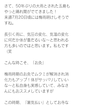
さて、50年ぶりの大雨とされた五島も
やっと晴れ間がでてきました！
来週7月20日頃には梅雨明けしそうで
すね。
長引く雨に、気圧の変化、気温の変化
に何だか体が重だるいな～と思われる
方も多いのではと思います。私もです
（笑
こんな時こそ、「お灸」
梅雨時期のお灸でムクミが解消され消
化力もアップ！体がサッパリしていい
な～と私自身も実感していて、みなさ
んにもおススメしていますが
この時期、「暑気払い」としてお寺な