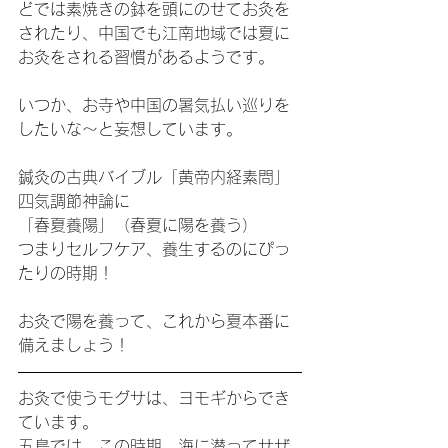
どでは素焼きの鉢を頭にのせてお灸を
されたり、中国でも江南地域では夏に
お灸をされる習慣があるようです。
いつか、お寺や中国の暑気払い巡りを
したいな～と妄想しています。
鍼灸の古典バイブル「黄帝内経素問」
四気調節神論に
「春夏養陽」（春夏に陽を養う）
つまりセルフケア、養生するのにぴっ
たりの時期！
お灸で陽を養って、これから夏本番に
備えましょう！
お灸で使うモグサは、ヨモギからでき
ています。
五島では、この時期、海に潜ってサザ