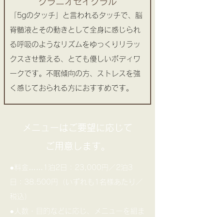
クラニオセイクラル
「5gのタッチ」と言われるタッチで、脳
脊髄液とその動きとして全身に感じられ
る呼吸のようなリズムをゆっくりリラッ
クスさせ整える、とても優しいボディワ
ークです。不眠傾向の方、ストレスを強
く感じておられる方におすすめです。
メニューはご要望に応じて
ご用意します。
●料金……1泊2日：23,000円／2泊3
日：38.500円（いずれも1名様あたり／
税込）
●人数・目的などに応じ、メニューを組ま