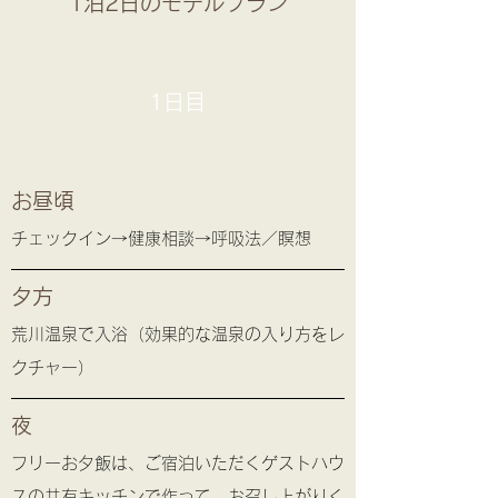
1泊2日のモデルプラン
1日目
お昼頃
チェックイン→健康相談→呼吸法／瞑想
夕方
荒川温泉で入浴（効果的な温泉の入り方をレ
クチャー）
夜
フリーお夕飯は、ご宿泊いただくゲストハウ
スの共有キッチンで作って、お召し上がりく