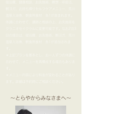
宿泊費、健康相談、お灸施術、瞑想・呼吸法、
朝ヨガ、お持ち帰りセルフケアメニュー、荒川
温泉入浴券、朝食用食材 各1が含まれます。
体調に合わせて、講師と相談の上、お灸施術を
クラニオセイクラルに変更可能です。なお2泊3
日の場合は、宿泊費、お灸施術、朝ヨガ、荒川
温泉入浴券、朝食用食材 各1が追加されま
す。
＊上記プランを基本とし、お一人ずつの体調に
合わせて、メニューを再構成する場合もありま
す。
＊メニュー内容により料金が変わることがあり
ます。詳細は予約時にご相談ください。
～とらやからみなさまへ～