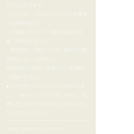
せていただきます。
・ひとり旅：これまでとこれからを整理
する時間が欲しい
・ご家族・グループ：普段とは違う時
間・空間を共有したい
・島民の方：日常からしばし離れて羽根
を伸ばしたい（休めたい）
宿泊日数やお悩み・体調など、お気軽に
ご相談ください。
●ご予約予約フォームよりご予約くださ
い。「湯治リトリート予約」の旨と、体
調などお悩みや気になることがありまし
たらご記入ください。
＊料金に含まれるもの（1泊2日）