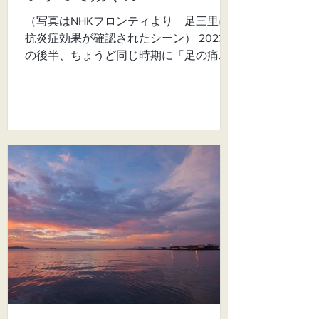
（写真はNHKフロンティより 足三里に
抗炎症効果が確認されたシーン） 2023年
の後半、ちょうど同じ時期に「足の痛み
が辛くて眠れない」という数名の患者さ
んとご縁をいただき往診を開始しまし
た。 みせていただくと、真っ青で、パン
パンに浮腫んで、足が氷のように冷た
く、ご本人の痛み...