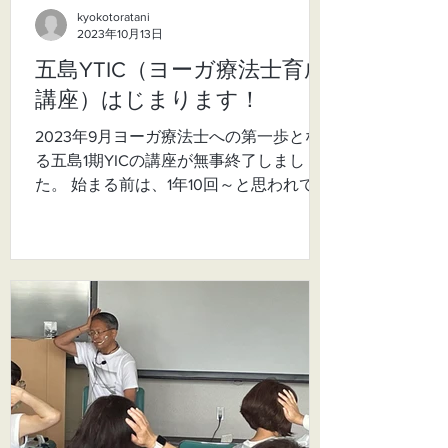
kyokotoratani
2023年10月13日
五島YTIC（ヨーガ療法士育成
講座）はじまります！
2023年9月ヨーガ療法士への第一歩とな
る五島1期YICの講座が無事終了しまし
た。 始まる前は、1年10回～と思われてい
た生徒さんも、あっという間だったので
はと思います。参加されたみなさんのコ
メントをご紹介したいと思います。
YIC（ヨーガ教師育成講座）の感想...