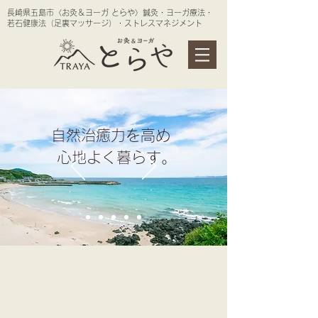
長崎県五島市〈お灸＆ヨーガ とらや〉鍼灸・ヨーガ療法・
若石健康法（足裏マッサージ）・ストレスマネジメント
自然治癒力を高め
心地よく暮らす。