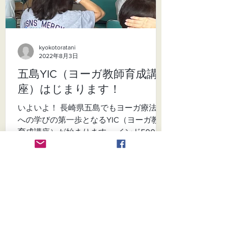
kyokotoratani
2022年8月3日
五島YIC（ヨーガ教師育成講
座）はじまります！
いよいよ！ 長崎県五島でもヨーガ療法士
への学びの第一歩となるYIC（ヨーガ教師
育成講座）が始まります。 インド5000
年の認知行動療法、ヨーガ療法を学ぶ
と、生きやすくなるな～と感じていま
す。 YICは1年で月に1回 合計10回...