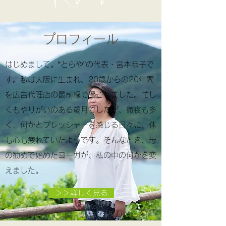
​プロフィール
はじめまして。”とらや”の代表・宮本恭子で
す。私は大阪に生まれ、20歳からの20年間
を広告代理店の最前線で過ごしました。忙し
くもやりがいのある歳月でしたが、徹夜も多
く、何かとプレッシャーを感じる日々に、体
も心も疲れていたようです。そんなとき、母
の勧めで始めたヨーガが、私の中の何かを変
えました。
＞＞詳しく見る